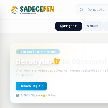
5.SINIF
KEŞFET
Yeni Nesil Eğitim Platformu
dersoyun
.tr
ile Öğrenmeyi
Sıkıcı derslere veda edin. Eğlenirken öğrenin, rekabet edin ve b
ödüllendirin.
Hemen Başla
Nasıl Çalışır?
10.000+ Öğrenci
4.9 Puan