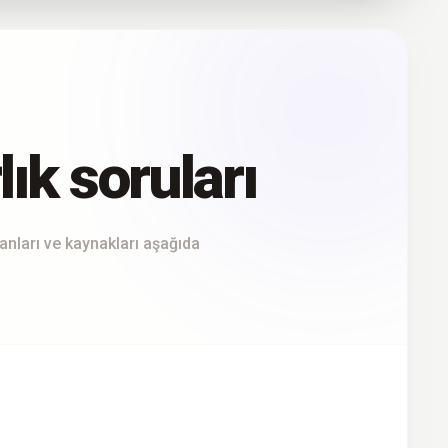
lık soruları
ümanları ve kaynakları aşağıda