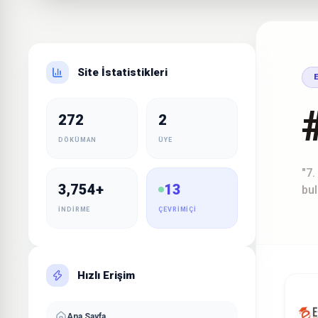
Site İstatistikleri
#
272
2
DÖKÜMAN
ÜYE
"7.
3,754+
13
bul
İNDIRME
ÇEVRIMIÇI
Hızlı Erişim
Ana Sayfa