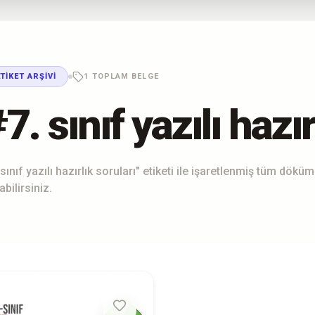
ETIKET ARŞIVI
1 TOPLAM BELGE
7. sınıf yazılı hazır
 sınıf yazılı hazırlık soruları" etiketi ile işaretlenmiş tüm dök
abilirsiniz.