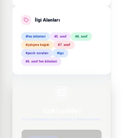
İlgi Alanları
#fen bilimleri
#5. sınıf
#6. sınıf
#çalışma kağıdı
#7. sınıf
#yazılı soruları
#lgs
#6. sınıf fen bilimleri
Özel İçerikler!
Yeni dökümanlar için ücretsiz e-bültene katılın.