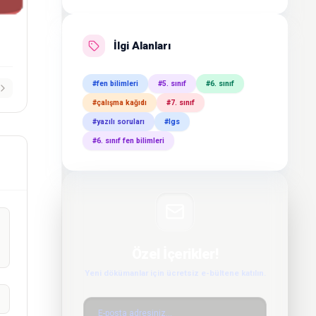
İlgi Alanları
#fen bilimleri
#5. sınıf
#6. sınıf
#çalışma kağıdı
#7. sınıf
#yazılı soruları
#lgs
#6. sınıf fen bilimleri
Özel İçerikler!
Yeni dökümanlar için ücretsiz e-bültene katılın.