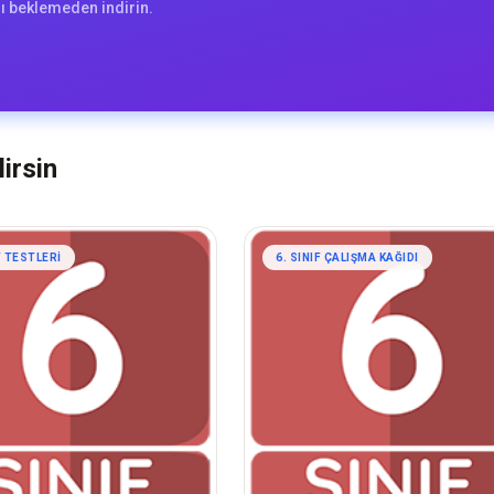
ı beklemeden indirin.
irsin
F TESTLERI
6. SINIF ÇALIŞMA KAĞIDI