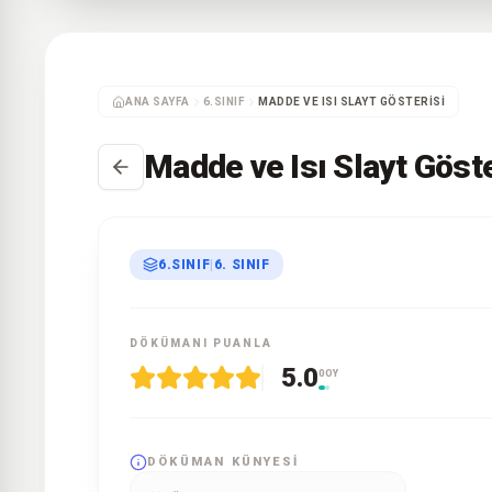
ANA SAYFA
6.SINIF
MADDE VE ISI SLAYT GÖSTERISI
Madde ve Isı Slayt Göste
6.SINIF
|
6. SINIF
DÖKÜMANI PUANLA
5.0
0 OY
DÖKÜMAN KÜNYESI