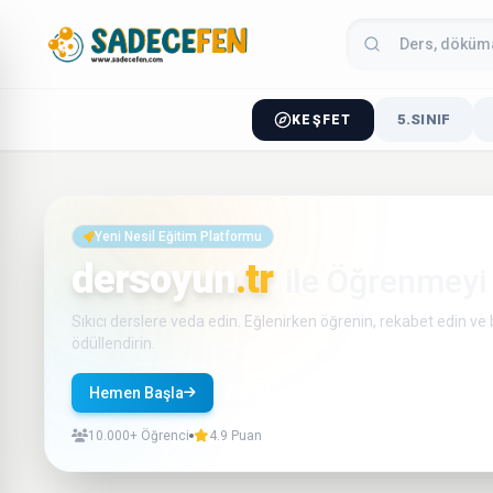
5.SINIF
KEŞFET
Yeni Nesil Eğitim Platformu
dersoyun
.tr
ile Öğrenmeyi
Sıkıcı derslere veda edin. Eğlenirken öğrenin, rekabet edin ve b
ödüllendirin.
Hemen Başla
Nasıl Çalışır?
10.000+ Öğrenci
4.9 Puan