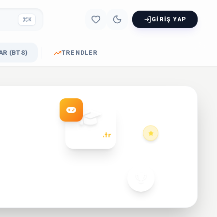
GIRIŞ YAP
K
R (BTS)
TRENDLER
dersoyun
.tr