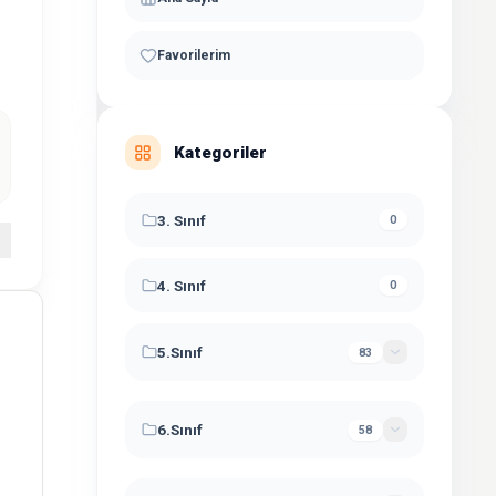
Favorilerim
Kategoriler
3. Sınıf
0
4. Sınıf
0
5.Sınıf
83
5. Sınıf Çalışma Kağıdı
26
6.Sınıf
58
5. Sınıf Denemeleri
2
6. Sınıf Çalışma Kağıdı
26