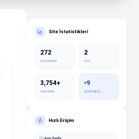
Site İstatistikleri
272
2
DÖKÜMAN
ÜYE
3,754+
9
İNDIRME
ÇEVRIMIÇI
Hızlı Erişim
Ana Sayfa