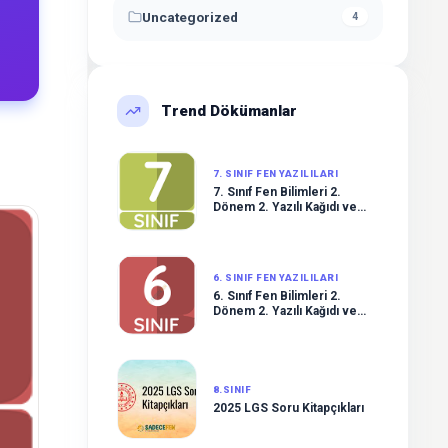
Uncategorized
4
Trend Dökümanlar
7. SINIF FEN YAZILILARI
7. Sınıf Fen Bilimleri 2.
Dönem 2. Yazılı Kağıdı ve
Çözümleri
6. SINIF FEN YAZILILARI
6. Sınıf Fen Bilimleri 2.
Dönem 2. Yazılı Kağıdı ve
Çözümleri
8.SINIF
2025 LGS Soru Kitapçıkları