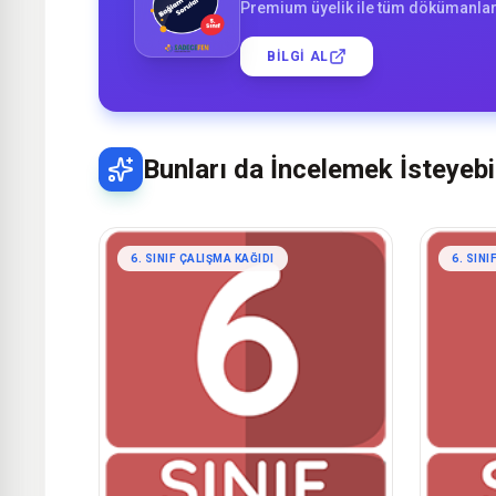
Premium üyelik ile tüm dökümanlar
BILGI AL
Bunları da İncelemek İsteyebil
6. SINIF ÇALIŞMA KAĞIDI
6. SINI