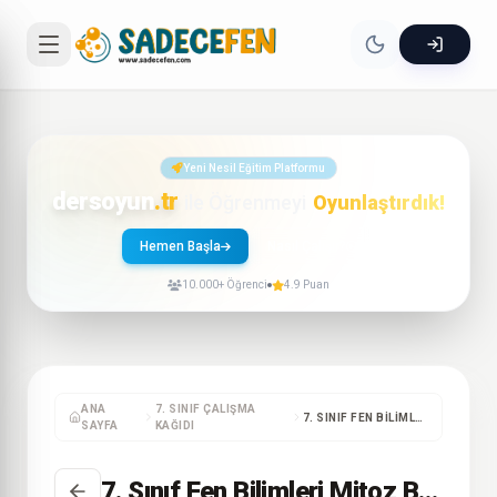
Yeni Nesil Eğitim Platformu
dersoyun
.tr
ile Öğrenmeyi
Oyunlaştırdık!
Hemen Başla
Nasıl Çalışır?
10.000+ Öğrenci
4.9 Puan
ANA
7. SINIF ÇALIŞMA
7. SINIF FEN BILIMLERI MITOZ BÖLÜNME ÇALIŞMA KAĞIDI – 1
SAYFA
KAĞIDI
7. Sınıf Fen Bilimleri Mitoz Bölünme Çalışma Kağıdı – 1