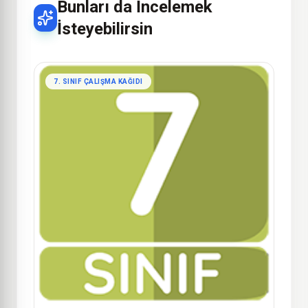
Bunları da İncelemek
İsteyebilirsin
7. SINIF ÇALIŞMA KAĞIDI