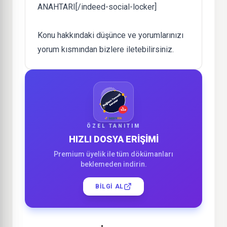
ANAHTARI
[/indeed-social-locker]
Konu hakkındaki düşünce ve yorumlarınızı
yorum kısmından bizlere iletebilirsiniz.
ÖZEL TANITIM
HIZLI DOSYA ERİŞİMİ
Premium üyelik ile tüm dökümanları
beklemeden indirin.
BILGI AL