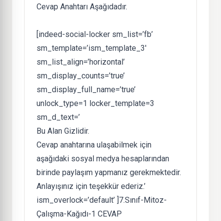
Cevap Anahtarı Aşağıdadır.
[indeed-social-locker sm_list=’fb’
sm_template=’ism_template_3′
sm_list_align=’horizontal’
sm_display_counts=’true’
sm_display_full_name=’true’
unlock_type=1 locker_template=3
sm_d_text=’
Bu Alan Gizlidir.
Cevap anahtarına ulaşabilmek için
aşağıdaki sosyal medya hesaplarından
birinde paylaşım yapmanız gerekmektedir.
Anlayışınız için teşekkür ederiz.’
ism_overlock=’default’ ]
7.Sınıf-Mitoz-
Çalışma-Kağıdı-1 CEVAP