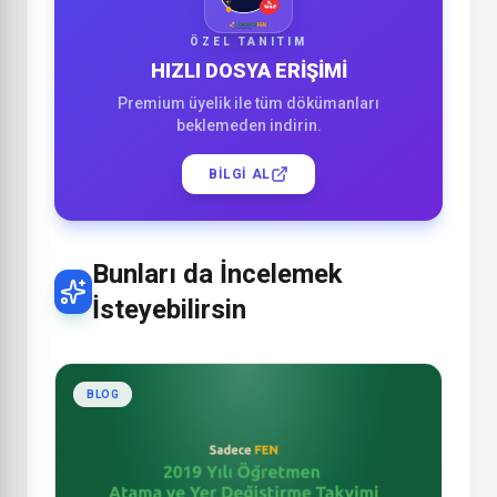
ÖZEL TANITIM
HIZLI DOSYA ERİŞİMİ
Premium üyelik ile tüm dökümanları
beklemeden indirin.
BILGI AL
Bunları da İncelemek
İsteyebilirsin
BLOG