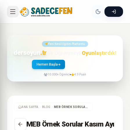
Yeni Nesil Eğitim Platformu
dersoyun
.tr
ile Öğrenmeyi
Oyunlaştırdık!
Hemen Başla
Nasıl Çalışır?
10.000+ Öğrenci
4.9 Puan
ANA SAYFA
BLOG
MEB ÖRNEK SORULAR KASIM AYI
MEB Örnek Sorular Kasım Ayı