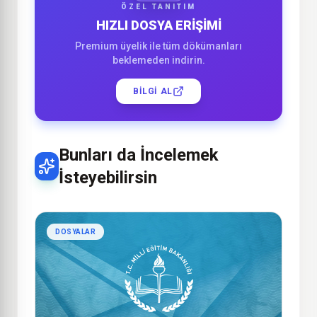
ÖZEL TANITIM
HIZLI DOSYA ERİŞİMİ
Premium üyelik ile tüm dökümanları
beklemeden indirin.
BILGI AL
Bunları da İncelemek
İsteyebilirsin
DOSYALAR