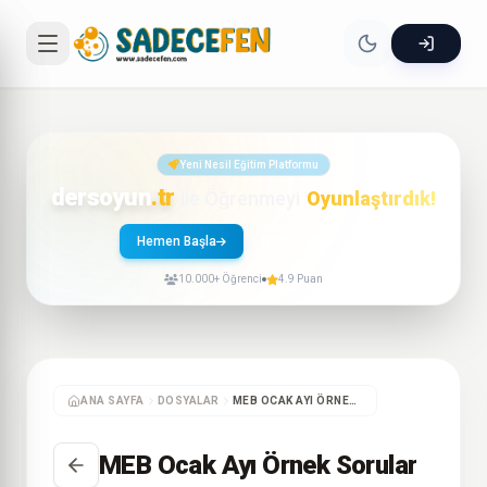
Yeni Nesil Eğitim Platformu
dersoyun
.tr
ile Öğrenmeyi
Oyunlaştırdık!
Hemen Başla
Nasıl Çalışır?
10.000+ Öğrenci
4.9 Puan
ANA SAYFA
DOSYALAR
MEB OCAK AYI ÖRNEK SORULAR
MEB Ocak Ayı Örnek Sorular