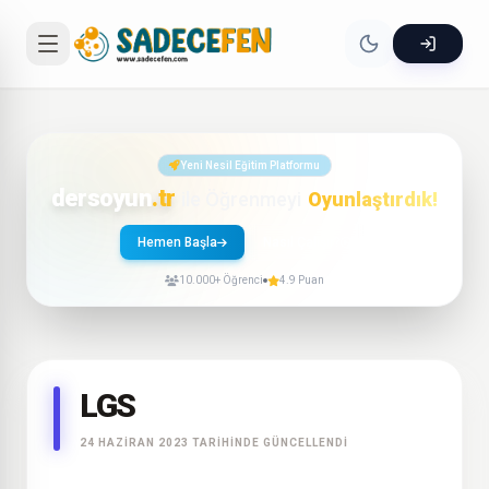
Yeni Nesil Eğitim Platformu
dersoyun
.tr
ile Öğrenmeyi
Oyunlaştırdık!
Hemen Başla
Nasıl Çalışır?
10.000+ Öğrenci
4.9 Puan
LGS
24 HAZIRAN 2023 TARIHINDE GÜNCELLENDI