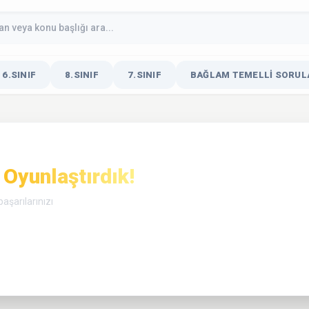
6.SINIF
8.SINIF
7.SINIF
BAĞLAM TEMELLI SORULA
Oyunlaştırdık!
aşarılarınızı