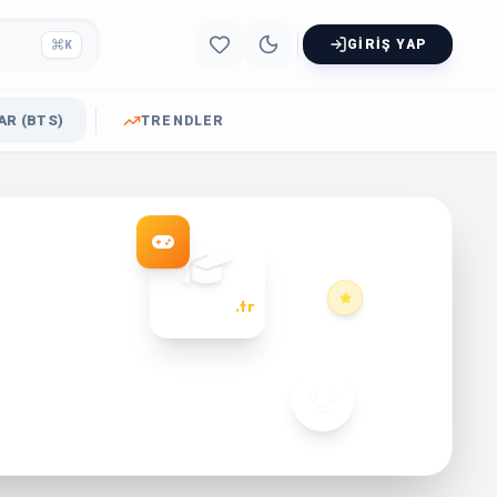
GIRIŞ YAP
K
R (BTS)
TRENDLER
dersoyun
.tr