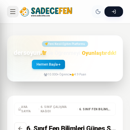
Yeni Nesil Eğitim Platformu
dersoyun
.tr
ile Öğrenmeyi
Oyunlaştırdık!
Hemen Başla
Nasıl Çalışır?
10.000+ Öğrenci
4.9 Puan
ANA
6. SINIF ÇALIŞMA
6. SINIF FEN BILIMLERI GÜNEŞ SISTEMI VE TUTULMALAR ÇALIŞMA KAĞIDI – 1
SAYFA
KAĞIDI
6. Sınıf Fen Bilimleri Güneş Sistemi ve Tutulmalar Çalışma Kağıdı – 1