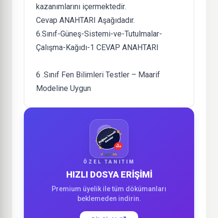
kazanımlarını içermektedir.
Cevap ANAHTARI Aşağıdadır.
6.Sınıf-Güneş-Sistemi-ve-Tutulmalar-
Çalışma-Kağıdı-1 CEVAP ANAHTARI
6 .Sınıf Fen Bilimleri Testler – Maarif
Modeline Uygun
ÖZEL TANITIM
HIZLI DOSYA ERİŞİMİ
Premium üyelik ile tüm dökümanları
beklemeden indirin.