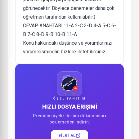
görünecektir. Böylece denemeler daha çok
öğretmen tarafından kullanılabilir.)
CEVAP ANAHTARI : 1-A 2-C 3-D 4-A 5-C 6-
B 7-C 8-D 9-B 10-B 11-A
Konu hakkındaki düşünce ve yorumlarınızı
yorum kısmından bizlere iletebilirsiniz.
ÖZEL TANITIM
HIZLI DOSYA ERİŞİMİ
Premium üyelik ile tüm dökümanları
beklemeden indirin.
BILGI AL