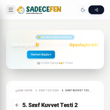
Yeni Nesil Eğitim Platformu
dersoyun
.tr
ile Öğrenmeyi
Oyunlaştırdık!
Hemen Başla
Nasıl Çalışır?
10.000+ Öğrenci
4.9 Puan
ANA SAYFA
5. SINIF TESTLERI
5. SINIF KUVVET TESTI 2
5. Sınıf Kuvvet Testi 2