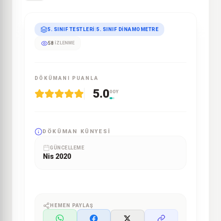
5. SINIF TESTLERI
|
5. SINIF DINAMOMETRE
58
İZLENME
DÖKÜMANI PUANLA
5.0
0 OY
DÖKÜMAN KÜNYESI
GÜNCELLEME
Nis 2020
HEMEN PAYLAŞ