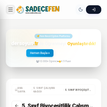
Yeni Nesil Eğitim Platformu
dersoyun
.tr
ile Öğrenmeyi
Oyunlaştırdık!
Hemen Başla
Nasıl Çalışır?
10.000+ Öğrenci
4.9 Puan
ANA
5. SINIF ÇALIŞMA
5. SINIF BIYOÇEŞITLILIK ÇALIŞMA KAĞIDI
SAYFA
KAĞIDI
5. Sınıf Biyoçeşitlilik Çalışma Kağıdı