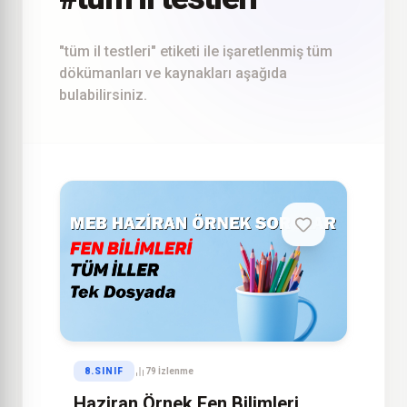
"tüm il testleri" etiketi ile işaretlenmiş tüm
dökümanları ve kaynakları aşağıda
bulabilirsiniz.
8.SINIF
79 İzlenme
Haziran Örnek Fen Bilimleri