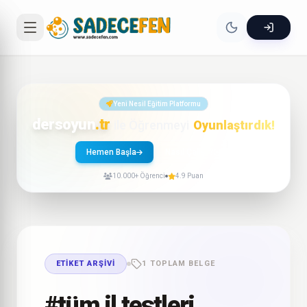
Yeni Nesil Eğitim Platformu
dersoyun
.tr
ile Öğrenmeyi
Oyunlaştırdık!
Hemen Başla
Nasıl Çalışır?
10.000+ Öğrenci
4.9 Puan
ETIKET ARŞIVI
1 TOPLAM BELGE
#tüm il testleri