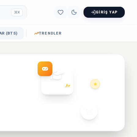
GIRIŞ YAP
K
R (BTS)
TRENDLER
dersoyun
.tr