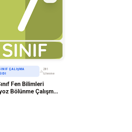
 SINIF ÇALIŞMA
281
ĞIDI
İzlenme
Sınıf Fen Bilimleri
yoz Bölünme Çalışma
ıdı – 1