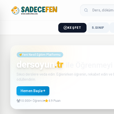
5.SINIF
KEŞFET
Yeni Nesil Eğitim Platformu
dersoyun
.tr
ile Öğrenmeyi
Sıkıcı derslere veda edin. Eğlenirken öğrenin, rekabet edin ve b
ödüllendirin.
Hemen Başla
Nasıl Çalışır?
10.000+ Öğrenci
4.9 Puan