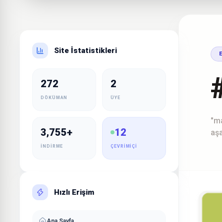
Site İstatistikleri
272
2
DÖKÜMAN
ÜYE
"ma
3,755+
12
aşa
İNDIRME
ÇEVRIMIÇI
Hızlı Erişim
Ana Sayfa