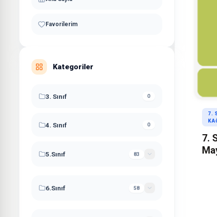
Favorilerim
Kategoriler
3. Sınıf
0
7.
KA
4. Sınıf
0
7. 
Ma
5.Sınıf
83
Kağ
5. Sınıf Çalışma Kağıdı
26
6.Sınıf
58
5. Sınıf Denemeleri
2
6. Sınıf Çalışma Kağıdı
26