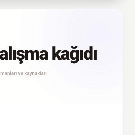
lışma kağıdı
ümanları ve kaynakları