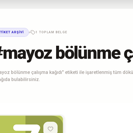
ETIKET ARŞIVI
1 TOPLAM BELGE
#mayoz bölünme ça
yoz bölünme çalışma kağıdı" etiketi ile işaretlenmiş tüm dök
ğıda bulabilirsiniz.