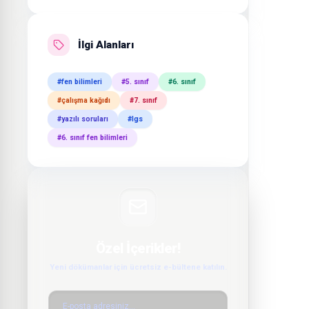
İlgi Alanları
#fen bilimleri
#5. sınıf
#6. sınıf
#çalışma kağıdı
#7. sınıf
#yazılı soruları
#lgs
#6. sınıf fen bilimleri
Özel İçerikler!
Yeni dökümanlar için ücretsiz e-bültene katılın.