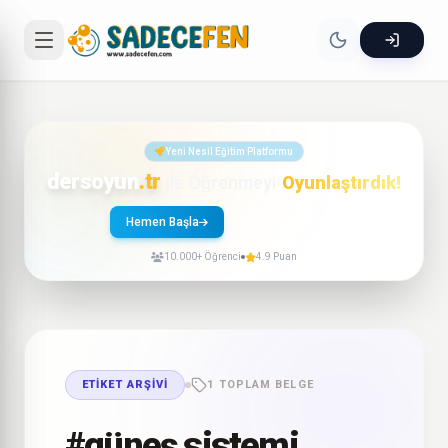
Yeni Nesil Eğitim Platformu
dersoyun
.tr
ile Öğrenmeyi
Oyunlaştırdık!
Hemen Başla
Nasıl Çalışır?
10.000+ Öğrenci
4.9 Puan
ETIKET ARŞIVI
1 TOPLAM BELGE
#güneş sistemi