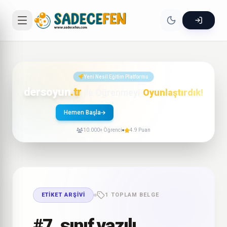
Yeni Nesil Eğitim Platformu
dersoyun
.tr
ile Öğrenmeyi
Oyunlaştırdık!
Hemen Başla
Nasıl Çalışır?
10.000+ Öğrenci
4.9 Puan
ETIKET ARŞIVI
1 TOPLAM BELGE
#7. sınıf yazılı