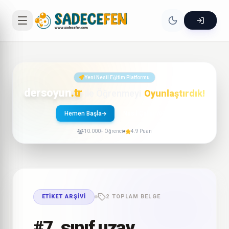
Yeni Nesil Eğitim Platformu
dersoyun
.tr
ile Öğrenmeyi
Oyunlaştırdık!
Hemen Başla
Nasıl Çalışır?
10.000+ Öğrenci
4.9 Puan
ETIKET ARŞIVI
2 TOPLAM BELGE
#7. sınıf uzay