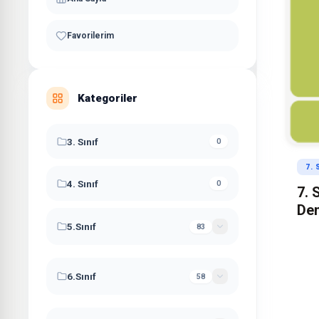
Favorilerim
Kategoriler
3. Sınıf
0
7.
4. Sınıf
0
7. 
De
5.Sınıf
83
5. Sınıf Çalışma Kağıdı
26
6.Sınıf
58
5. Sınıf Denemeleri
2
6. Sınıf Çalışma Kağıdı
26