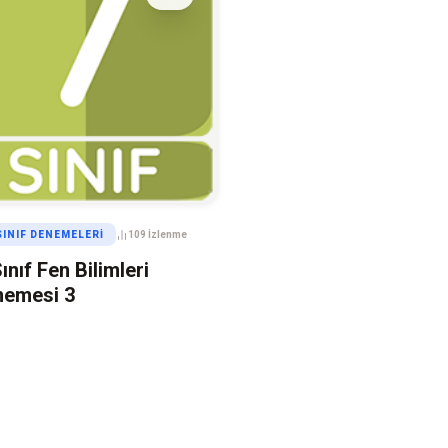
 SINIF DENEMELERI
109 İzlenme
Sınıf Fen Bilimleri
nemesi 3