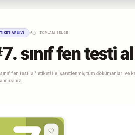
ETIKET ARŞIVI
1 TOPLAM BELGE
7. sınıf fen testi al
 sınıf fen testi al" etiketi ile işaretlenmiş tüm dökümanları ve 
abilirsiniz.