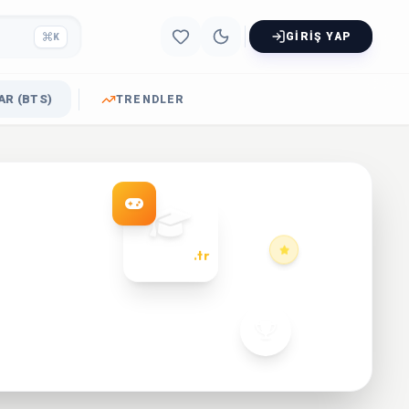
GIRIŞ YAP
K
R (BTS)
TRENDLER
dersoyun
.tr