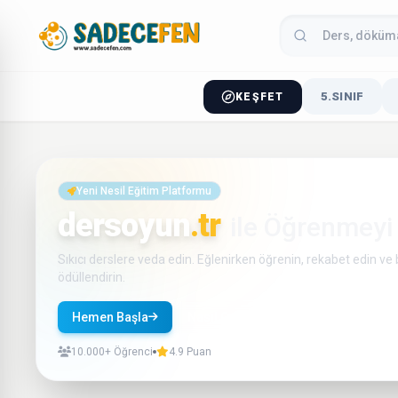
5.SINIF
KEŞFET
Yeni Nesil Eğitim Platformu
dersoyun
.tr
ile Öğrenmeyi
Sıkıcı derslere veda edin. Eğlenirken öğrenin, rekabet edin ve b
ödüllendirin.
Hemen Başla
Nasıl Çalışır?
10.000+ Öğrenci
4.9 Puan