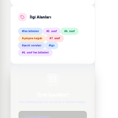
İlgi Alanları
#fen bilimleri
#5. sınıf
#6. sınıf
#çalışma kağıdı
#7. sınıf
#yazılı soruları
#lgs
#6. sınıf fen bilimleri
Özel İçerikler!
Yeni dökümanlar için ücretsiz e-bültene katılın.