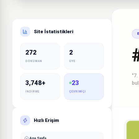
Site İstatistikleri
#
272
2
DÖKÜMAN
ÜYE
"7.
3,748+
23
bul
İNDIRME
ÇEVRIMIÇI
Hızlı Erişim
Ana Sayfa