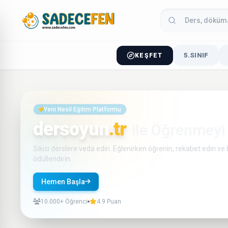
5.SINIF
KEŞFET
Yeni Nesil Eğitim Platformu
dersoyun
.tr
ile Öğrenmeyi
Sıkıcı derslere veda edin. Eğlenirken öğrenin, rekabet edin ve b
ödüllendirin.
Hemen Başla
Nasıl Çalışır?
10.000+ Öğrenci
4.9 Puan