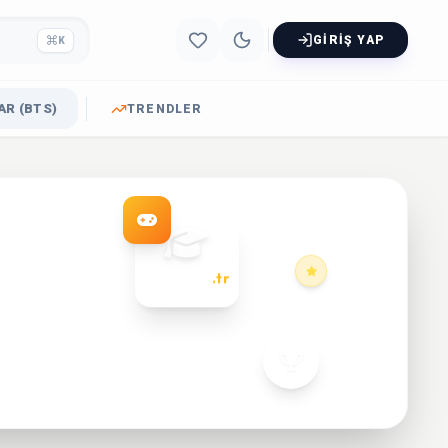
GIRIŞ YAP
K
R (BTS)
TRENDLER
dersoyun
.tr