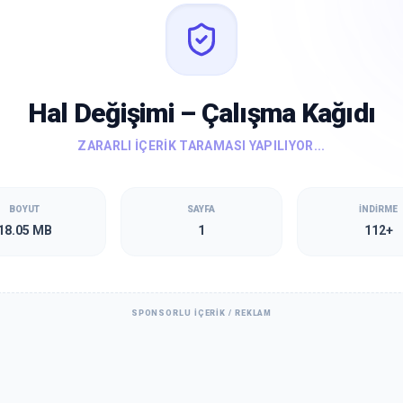
Hal Değişimi – Çalışma Kağıdı
SSL SERTIFIKASI DOĞRULANIYOR...
BOYUT
SAYFA
İNDIRME
18.05 MB
1
112+
SPONSORLU İÇERIK / REKLAM